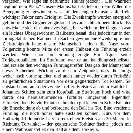
vergeben. Wie sagte ein berühmter Trainer jedoch: „ Die Wahrheit
liegt auf dem Platz.“ Unsere Mannschaft startete mit dem Willen die
Begegnung zu gewinnen, was auf dem engen Kunstrasenfeld ein
wichtiger Faktor zum Erfolg ist. Die Zweikämpfe wurden energisch
geführt und der Gegner zeigte sich hiervon sichtlich beeindruckt. Es
entwickelte sich ein intensives Spiel, bei welchem der Gegner zwar
ein leichtes Übergewicht an Ballbesitz besaß, dies jedoch nur in den
torungefährlichen Räumen. In Sachen gewonnene Zweikämpfe und
Zielstrebigkeit hatte unsere Mannschaft jedoch die Nase vorn.
Folgerichtig konnte Mitte der ersten Halbzeit die Führung erzielt
werden. Wie schon am Sonntag zeigte Eric Agner seine
Torjägerqualitäten. Im Strafraum war er am handlungsschnellsten
und erzielte den wichtigen Führungstreffer. Das gab der Mannschaft
etwas Sicherheit. Wichtig zu diesem Zeitpunkt, dass die Jungs
weiter nach vorne spielten und auch immer wieder durch Freistöße
zu gefährlichen Situationen vor dem gegnerischen Tor kamen. So
entstand dann auch der zweite Treffer. Freistoß aus dem Halbfeld –
Johannes Schlien geht zum Kopfball im Strafraum hoch und wird
durch den herausstürmenden Torhüter umgerannt. Eigentlich
Elfmeter, doch Kevin Krauth nahm dem gut leitenden Schiedsrichter
die Entscheidung ab und beförderte den Ball ins Tor. Eine verdiente
Führung, die noch höher hätte ausfallen können. Kurz vor dem
Halbzeitpfiff donnerte Lars Lorenz einen Freistoß aus 20 Metern in
Richtung Torwinkel – der gegnerische Torhüter fischte jedoch mit
einem Wahnsinnsreflex den Ball aus dem Torkreuz.