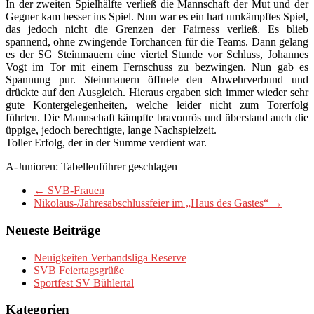
In der zweiten Spielhälfte verließ die Mannschaft der Mut und der
Gegner kam besser ins Spiel. Nun war es ein hart umkämpftes Spiel,
das jedoch nicht die Grenzen der Fairness verließ. Es blieb
spannend, ohne zwingende Torchancen für die Teams. Dann gelang
es der SG Steinmauern eine viertel Stunde vor Schluss, Johannes
Vogt im Tor mit einem Fernschuss zu bezwingen. Nun gab es
Spannung pur. Steinmauern öffnete den Abwehrverbund und
drückte auf den Ausgleich. Hieraus ergaben sich immer wieder sehr
gute Kontergelegenheiten, welche leider nicht zum Torerfolg
führten. Die Mannschaft kämpfte bravourös und überstand auch die
üppige, jedoch berechtigte, lange Nachspielzeit.
Toller Erfolg, der in der Summe verdient war.
A-Junioren: Tabellenführer geschlagen
←
SVB-Frauen
Nikolaus-/Jahresabschlussfeier im „Haus des Gastes“
→
Neueste Beiträge
Neuigkeiten Verbandsliga Reserve
SVB Feiertagsgrüße
Sportfest SV Bühlertal
Kategorien