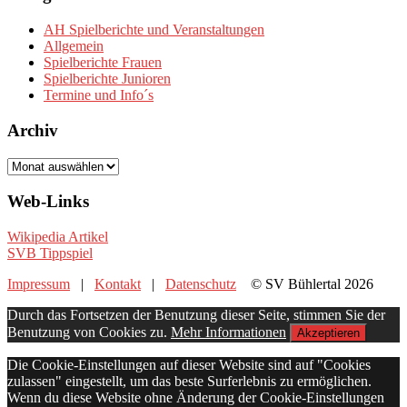
AH Spielberichte und Veranstaltungen
Allgemein
Spielberichte Frauen
Spielberichte Junioren
Termine und Info´s
Archiv
Archiv
Web-Links
Wikipedia Artikel
SVB Tippspiel
Impressum
|
Kontakt
|
Datenschutz
© SV Bühlertal 2026
Durch das Fortsetzen der Benutzung dieser Seite, stimmen Sie der
Benutzung von Cookies zu.
Mehr Informationen
Akzeptieren
Die Cookie-Einstellungen auf dieser Website sind auf "Cookies
zulassen" eingestellt, um das beste Surferlebnis zu ermöglichen.
Wenn du diese Website ohne Änderung der Cookie-Einstellungen