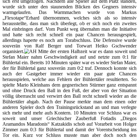
sich erst umgezogen. Nachdem alle Spieler auf dem Platz standen,
wurde sich unter den staunenden Blicken des Gegners intensiv
warmgelaufen. Das Warmmachen wurde von Markus
„Flexotape“Erhard übernommen, welches sich als so intensiv
herausstellte, dass man sich überlegt, ob er sich noch ein zweites
Mal einbringen darf. Vom Punkt weg übernahm man die Initiative
und hatte sich recht schnell ein paar Chancen herausgespielt,
allerdings haperte es noch am Torabschluss. Die Defensive wurde
souverän von Ralf Berger und Torwart Heiko Gschwender
organisiert.
Mitte der ersten Halbzeit war es dann soweit und
Stefan Maier nahm Geschwindigkeit auf und netzte zum 0:1 für
Bühlertal ein. Bereits 10 Minuten später war es wieder Stefan Maier,
der für Bühlertal ganz souverän zum 0:2 traf. Dennoch konnte sich
auch der Gastgeber immer wieder ein paar gute Chancen
herausspielen, welche aus Fehlern der Bühlertäler resultierten. So
spielte Mario Kleinhans dem gegnerischen Stürmer ganz entspannt
und ohne Druck den Ball in den Fuß, der aber von der Situation
völlig überrascht und verwirrt den Ball recht schnell wieder an die
Bühlertäler abgab. Nach der Pause merkte man dem einen oder
anderen Spieler doch den Trainingsrückstand an und man verlegte
sich mehr und mehr aufs Kontern. 10 Minuten vor Schluss war es
soweit und unser Griechischer Zauberfuß Fotiadis „Diegos
Aramandos Maradonis“ Katzakidis schob auf Vorarbeit von Holger
Zimmer zum 0:3 für Bühlertal und damit der Vorentscheidung ins
Tor ein. Kurz vor Schluss musste man aber doch noch den