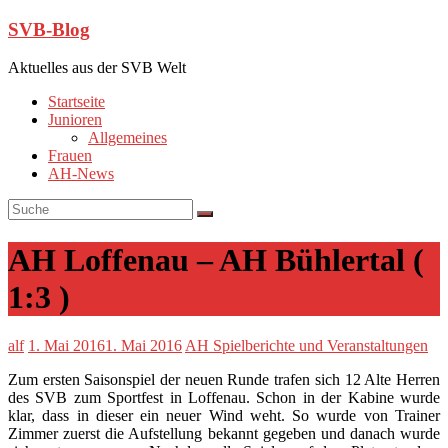
SVB-Blog
Aktuelles aus der SVB Welt
Startseite
Junioren
Allgemeines
Frauen
AH-News
AH Loffenau – AH Bühlertal (
1:3 )
alf
1. Mai 2016
1. Mai 2016
AH Spielberichte und Veranstaltungen
Zum ersten Saisonspiel der neuen Runde trafen sich 12 Alte Herren
des SVB zum Sportfest in Loffenau. Schon in der Kabine wurde
klar, dass in dieser ein neuer Wind weht. So wurde von Trainer
Zimmer zuerst die Aufstellung bekannt gegeben und danach wurde