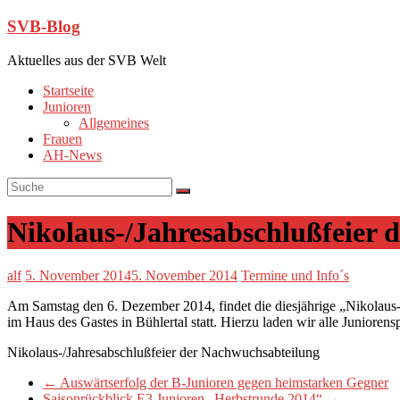
SVB-Blog
Aktuelles aus der SVB Welt
Startseite
Junioren
Allgemeines
Frauen
AH-News
Nikolaus-/Jahresabschlußfeier 
alf
5. November 2014
5. November 2014
Termine und Info´s
Am Samstag den 6. Dezember 2014, findet die diesjährige „Nikolaus
im Haus des Gastes in Bühlertal statt. Hierzu laden wir alle Juniorens
Nikolaus-/Jahresabschlußfeier der Nachwuchsabteilung
←
Auswärtserfolg der B-Junioren gegen heimstarken Gegner
Saisonrückblick E3 Junioren „Herbstrunde 2014“
→