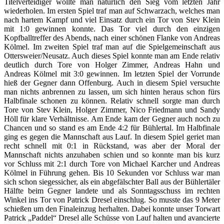
Titelverteidiger wollte man natürlich den Sieg vom letzten Jahr
wiederholen. Im ersten Spiel traf man auf Schwarzach, welches man
nach hartem Kampf und viel Einsatz durch ein Tor von Stev Klein
mit 1:0 gewinnen konnte. Das Tor viel durch den einzigen
Kopfballtreffer des Abends, nach einer schönen Flanke von Andreas
Kölmel. Im zweiten Spiel traf man auf die Spielgemeinschaft aus
Ottersweier/Neusatz. Auch dieses Spiel konnte man am Ende relativ
deutlich durch Tore von Holger Zimmer, Andreas Hahn und
Andreas Kölmel mit 3:0 gewinnen. Im letzten Spiel der Vorrunde
hieß der Gegner dann Offenburg. Auch in diesem Spiel versuchte
man nichts anbrennen zu lassen, um sich hinten heraus schon fürs
Halbfinale schonen zu können. Relativ schnell sorgte man durch
Tore von Stev Klein, Holger Zimmer, Nico Friedmann und Sandy
Höll für klare Verhältnisse. Am Ende kam der Gegner auch noch zu
Chancen und so stand es am Ende 4:2 für Bühlertal. Im Halbfinale
ging es gegen die Mannschaft aus Lauf. In diesem Spiel geriet man
recht schnell mit 0:1 in Rückstand, was aber der Moral der
Mannschaft nichts anzuhaben schien und so konnte man bis kurz
vor Schluss mit 2:1 durch Tore von Michael Karcher und Andreas
Kölmel in Führung gehen. Bis 10 Sekunden vor Schluss war man
sich schon siegessicher, als ein abgefälschter Ball aus der Bühlertäler
Hälfte beim Gegner landete und als Sonntagsschuss im rechten
Winkel ins Tor von Patrick Dresel einschlug. So musste das 9 Meter
schießen um den Finaleinzug herhalten. Dabei konnte unser Torwart
Patrick „Paddel“ Dresel alle Schüsse von Lauf halten und avancierte