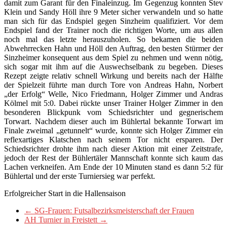
damit zum Garant für den Finaleinzug. Im Gegenzug konnten Stev
Klein und Sandy Höll ihre 9 Meter sicher verwandeln und so hatte
man sich für das Endspiel gegen Sinzheim qualifiziert. Vor dem
Endspiel fand der Trainer noch die richtigen Worte, um aus allen
noch mal das letzte herauszuholen. So bekamen die beiden
Abwehrrecken Hahn und Höll den Auftrag, den besten Stürmer der
Sinzheimer konsequent aus dem Spiel zu nehmen und wenn nötig,
sich sogar mit ihm auf die Auswechselbank zu begeben. Dieses
Rezept zeigte relativ schnell Wirkung und bereits nach der Hälfte
der Spielzeit führte man durch Tore von Andreas Hahn, Norbert
„der Erfolg“ Welle, Nico Friedmann, Holger Zimmer und Andras
Kölmel mit 5:0. Dabei rückte unser Trainer Holger Zimmer in den
besonderen Blickpunk vom Schiedsrichter und gegnerischem
Torwart. Nachdem dieser auch im Bühlertal bekannte Torwart im
Finale zweimal „getunnelt“ wurde, konnte sich Holger Zimmer ein
reflexartiges Klatschen nach seinem Tor nicht ersparen. Der
Schiedsrichter drohte ihm nach dieser Aktion mit einer Zeitstrafe,
jedoch der Rest der Bühlertäler Mannschaft konnte sich kaum das
Lachen verkneifen. Am Ende der 10 Minuten stand es dann 5:2 für
Bühlertal und der erste Turniersieg war perfekt.
Erfolgreicher Start in die Hallensaison
←
SG-Frauen: Futsalbezirksmeisterschaft der Frauen
AH Turnier in Freistett
→