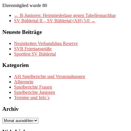
Ehrenmitglied wurde 80
←
B-Junioren: Heimniederlage gegen Tabellennachbar
SV Bühlertal II – SV Bühlertal (AH) 5:0
→
Neueste Beiträge
Neuigkeiten Verbandsliga Reserve
SVB Feiertagsgrüße
Sportfest SV Bühlertal
Kategorien
AH Spielberichte und Veranstaltungen
Allgemein
Spielberichte Frauen
Spielberichte Junioren
Termine und Info´s
Archiv
Archiv