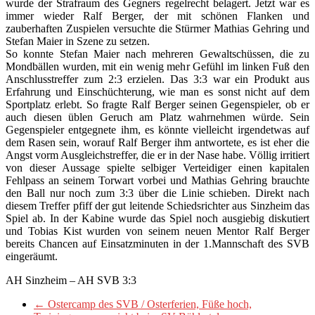
wurde der Strafraum des Gegners regelrecht belagert. Jetzt war es
immer wieder Ralf Berger, der mit schönen Flanken und
zauberhaften Zuspielen versuchte die Stürmer Mathias Gehring und
Stefan Maier in Szene zu setzen.
So konnte Stefan Maier nach mehreren Gewaltschüssen, die zu
Mondbällen wurden, mit ein wenig mehr Gefühl im linken Fuß den
Anschlusstreffer zum 2:3 erzielen. Das 3:3 war ein Produkt aus
Erfahrung und Einschüchterung, wie man es sonst nicht auf dem
Sportplatz erlebt. So fragte Ralf Berger seinen Gegenspieler, ob er
auch diesen üblen Geruch am Platz wahrnehmen würde. Sein
Gegenspieler entgegnete ihm, es könnte vielleicht irgendetwas auf
dem Rasen sein, worauf Ralf Berger ihm antwortete, es ist eher die
Angst vorm Ausgleichstreffer, die er in der Nase habe. Völlig irritiert
von dieser Aussage spielte selbiger Verteidiger einen kapitalen
Fehlpass an seinem Torwart vorbei und Mathias Gehring brauchte
den Ball nur noch zum 3:3 über die Linie schieben. Direkt nach
diesem Treffer pfiff der gut leitende Schiedsrichter aus Sinzheim das
Spiel ab. In der Kabine wurde das Spiel noch ausgiebig diskutiert
und Tobias Kist wurden von seinem neuen Mentor Ralf Berger
bereits Chancen auf Einsatzminuten in der 1.Mannschaft des SVB
eingeräumt.
AH Sinzheim – AH SVB 3:3
←
Ostercamp des SVB / Osterferien, Füße hoch,