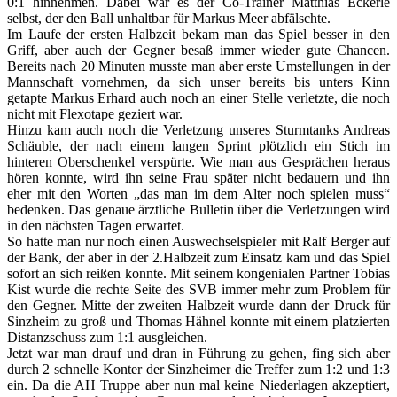
0:1 hinnehmen. Dabei war es der Co-Trainer Matthias Eckerle
selbst, der den Ball unhaltbar für Markus Meer abfälschte.
Im Laufe der ersten Halbzeit bekam man das Spiel besser in den
Griff, aber auch der Gegner besaß immer wieder gute Chancen.
Bereits nach 20 Minuten musste man aber erste Umstellungen in der
Mannschaft vornehmen, da sich unser bereits bis unters Kinn
getapte Markus Erhard auch noch an einer Stelle verletzte, die noch
nicht mit Flexotape geziert war.
Hinzu kam auch noch die Verletzung unseres Sturmtanks Andreas
Schäuble, der nach einem langen Sprint plötzlich ein Stich im
hinteren Oberschenkel verspürte. Wie man aus Gesprächen heraus
hören konnte, wird ihn seine Frau später nicht bedauern und ihn
eher mit den Worten „das man im dem Alter noch spielen muss“
bedenken. Das genaue ärztliche Bulletin über die Verletzungen wird
in den nächsten Tagen erwartet.
So hatte man nur noch einen Auswechselspieler mit Ralf Berger auf
der Bank, der aber in der 2.Halbzeit zum Einsatz kam und das Spiel
sofort an sich reißen konnte. Mit seinem kongenialen Partner Tobias
Kist wurde die rechte Seite des SVB immer mehr zum Problem für
den Gegner. Mitte der zweiten Halbzeit wurde dann der Druck für
Sinzheim zu groß und Thomas Hähnel konnte mit einem platzierten
Distanzschuss zum 1:1 ausgleichen.
Jetzt war man drauf und dran in Führung zu gehen, fing sich aber
durch 2 schnelle Konter der Sinzheimer die Treffer zum 1:2 und 1:3
ein. Da die AH Truppe aber nun mal keine Niederlagen akzeptiert,