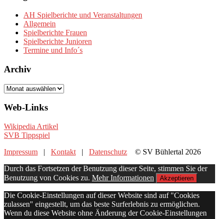
AH Spielberichte und Veranstaltungen
Allgemein
Spielberichte Frauen
Spielberichte Junioren
Termine und Info´s
Archiv
Archiv
Web-Links
Wikipedia Artikel
SVB Tippspiel
Impressum
|
Kontakt
|
Datenschutz
© SV Bühlertal 2026
Durch das Fortsetzen der Benutzung dieser Seite, stimmen Sie der
Benutzung von Cookies zu.
Mehr Informationen
Akzeptieren
Die Cookie-Einstellungen auf dieser Website sind auf "Cookies
zulassen" eingestellt, um das beste Surferlebnis zu ermöglichen.
Wenn du diese Website ohne Änderung der Cookie-Einstellungen