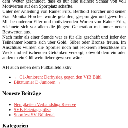
dem Wetter geschuldet, dass es nur eine kleinere Schaar von voll
Motivierten auf den Sportplatz schaffte.
Unter der Anleitung von Rainer Fritz, Berthold Horcher und seiner
Frau Monika Horcher wurde gelaufen, gesprungen und geworfen.
Mit besonderem Eifer und motivierenden Worten von Rainer Fritz,
zeichnete sich vor allem die jüngere Generation mit immer neuen
Bestwerten aus.
Nach mehr als einer Stunde war es für alle geschafft und jeder der
Teilnehmer konnte sich über Gold, Silber oder Bronze freuen. Im
Anschluss wurden die Sportler noch mit leckerem Fleischkäse im
Weck und erfrischenden Getränken versorgt, obwohl dem ein oder
anderem ein Glühwein lieber gewesen wäre.
AH auch neben dem Fußballfeld aktiv
←
C1-Junioren: Derbysieg gegen den VfB Bühl
Blitzturnier D-Junioren
→
Neueste Beiträge
Neuigkeiten Verbandsliga Reserve
SVB Feiertagsgrüße
Sportfest SV Bühlertal
Kategorien